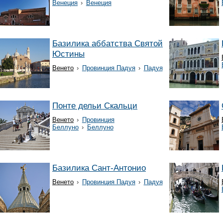
Венеция
›
Венеция
Базилика аббатства Святой
Юстины
Венето
›
Провинция Падуя
›
Падуя
Понте дельи Скальци
Венето
›
Провинция
Беллуно
›
Беллуно
Базилика Сант-Антонио
Венето
›
Провинция Падуя
›
Падуя