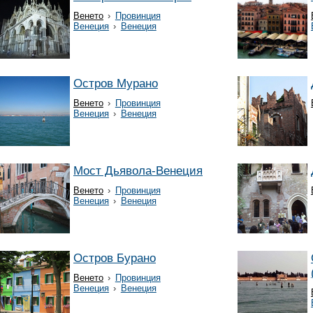
Венето
›
Провинция
Венеция
›
Венеция
Остров Мурано
Венето
›
Провинция
Венеция
›
Венеция
Мост Дьявола-Венеция
Венето
›
Провинция
Венеция
›
Венеция
Остров Бурано
Венето
›
Провинция
Венеция
›
Венеция