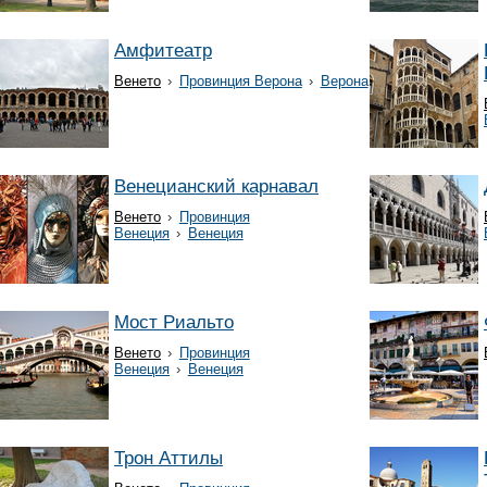
Амфитеатр
Венето
›
Провинция Верона
›
Верона
Венецианский карнавал
Венето
›
Провинция
Венеция
›
Венеция
Мост Риальто
Венето
›
Провинция
Венеция
›
Венеция
Трон Аттилы