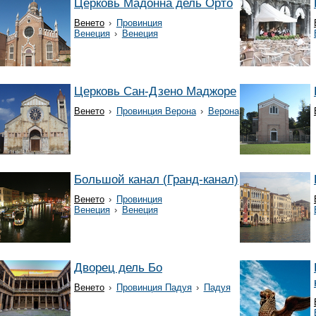
Церковь Мадонна дель Орто
Венето
›
Провинция
Венеция
›
Венеция
Церковь Сан-Дзено Маджоре
Венето
›
Провинция Верона
›
Верона
Большой канал (Гранд-канал)
Венето
›
Провинция
Венеция
›
Венеция
Дворец дель Бо
Венето
›
Провинция Падуя
›
Падуя