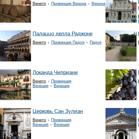
Венето
›
Провинция Верона
›
Верона
Палаццо делла Раджоне
Венето
›
Провинция Падуя
›
Падуя
Локанда Чиприани
Венето
›
Провинция
Венеция
›
Венеция
Церковь Сан Зулиан
Венето
›
Провинция
Венеция
›
Венеция