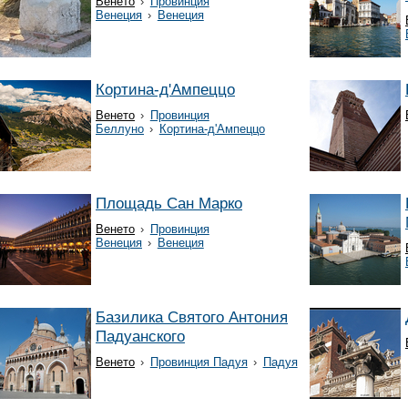
Венето
›
Провинция
Венеция
›
Венеция
Кортина-д'Ампеццо
Венето
›
Провинция
Беллуно
›
Кортина-д'Ампеццо
Площадь Сан Марко
Венето
›
Провинция
Венеция
›
Венеция
Базилика Святого Антония
Падуанского
Венето
›
Провинция Падуя
›
Падуя