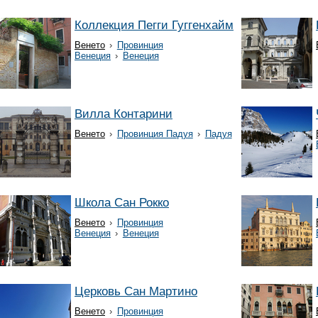
Коллекция Пегги Гуггенхайм
Венето
›
Провинция
Венеция
›
Венеция
Вилла Контарини
Венето
›
Провинция Падуя
›
Падуя
Школа Сан Рокко
Венето
›
Провинция
Венеция
›
Венеция
Церковь Сан Мартино
Венето
›
Провинция