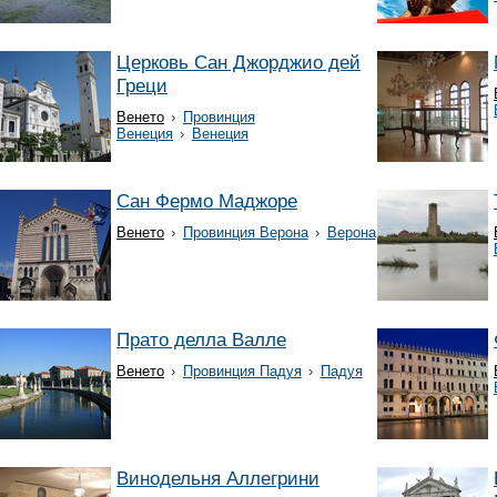
Церковь Сан Джорджио дей
Греци
Венето
›
Провинция
Венеция
›
Венеция
Сан Фермо Маджоре
Венето
›
Провинция Верона
›
Верона
Прато делла Валле
Венето
›
Провинция Падуя
›
Падуя
Винодельня Аллегрини