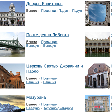
Дворец Капитанов
Венето
›
Провинция Падуя
›
Падуя
Понте делла Либерта
Венето
›
Провинция
Венеция
›
Венеция
Церковь Святых Джованни и
Паоло
Венето
›
Провинция
Венеция
›
Венеция
Мизурина
Венето
›
Провинция
Беллуно
›
Ауронцо-ди-Кадоре