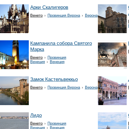
Арки Скалигеров
Венето
›
Провинция Верона
›
Верона
Кампанила собора Святого
Марка
Венето
›
Провинция
Венеция
›
Венеция
Замок Кастельвеккьо
Венето
›
Провинция Верона
›
Верона
Лидо
Венето
›
Провинция
Венеция
›
Венеция