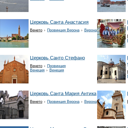
Церковь Санта Анастасия
Венето
›
Провинция Верона
›
Верона
Церковь Санто Стефано
Венето
›
Провинция
Венеция
›
Венеция
Церковь Санта Мария Антика
Венето
›
Провинция Верона
›
Верона