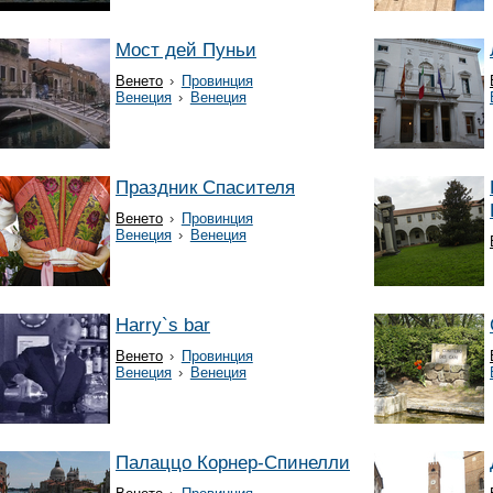
Мост дей Пуньи
Венето
›
Провинция
Венеция
›
Венеция
Праздник Спасителя
Венето
›
Провинция
Венеция
›
Венеция
Harry`s bar
Венето
›
Провинция
Венеция
›
Венеция
Палаццо Корнер-Спинелли