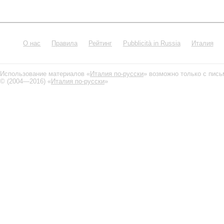
О нас
Правила
Рейтинг
Pubblicità in Russia
Италия
Использование материалов «
Италия по-русски
» возможно только с пис
© (2004—2016) «
Италия по-русски
»