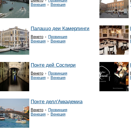
Венето
›
Провинция
Венеция
›
Венеция
Палаццо деи Камерлинги
Венето
›
Провинция
Венеция
›
Венеция
Понте дей Соспири
Венето
›
Провинция
Венеция
›
Венеция
Понте делл'Аккадемиа
Венето
›
Провинция
Венеция
›
Венеция