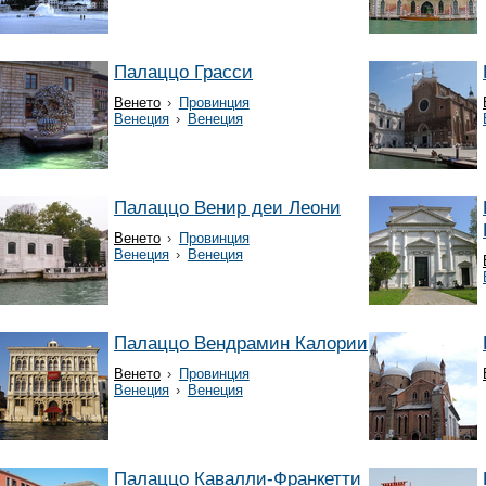
Палаццо Грасси
Венето
›
Провинция
Венеция
›
Венеция
Палаццо Венир деи Леони
Венето
›
Провинция
Венеция
›
Венеция
Палаццо Вендрамин Калории
Венето
›
Провинция
Венеция
›
Венеция
Палаццо Кавалли-Франкетти