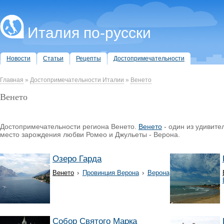
Италия по-русски
Новости
Статьи
Рецепты
Достопримечательности
Главная
»
Достопримечательности Италии
»
Венето
Венето
Достопримечательности региона Венето.
Венето
- один из удивите
место зарождения любви Ромео и Джульеты - Верона.
Озеро Гарда
Венето
›
Провинция Верона
›
Верона
Собор Святого Марка