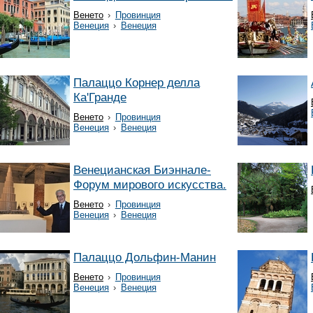
Венето
›
Провинция
Венеция
›
Венеция
Палаццо Корнер делла
Ка'Гранде
Венето
›
Провинция
Венеция
›
Венеция
Венецианская Биэннале-
Форум мирового искусства.
Венето
›
Провинция
Венеция
›
Венеция
Палаццо Дольфин-Манин
Венето
›
Провинция
Венеция
›
Венеция