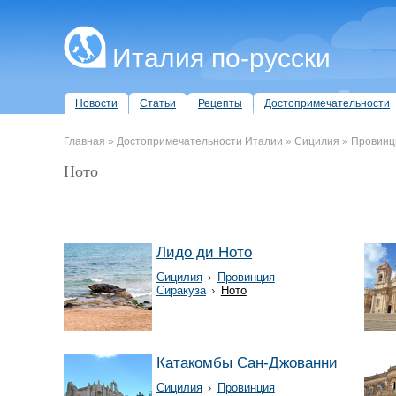
Италия по-русски
Новости
Статьи
Рецепты
Достопримечательности
Главная
»
Достопримечательности Италии
»
Сицилия
»
Провинц
Ното
Лидо ди Ното
Сицилия
›
Провинция
Сиракуза
›
Ното
Катакомбы Сан-Джованни
Сицилия
›
Провинция