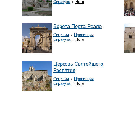
Сиракуза
›
Ното
Ворота Порта-Реале
Сицилия
›
Провинция
Сиракуза
›
Ното
Церковь Святейшего
Распятия
Сицилия
›
Провинция
Сиракуза
›
Ното