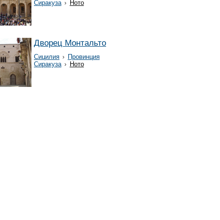
Сиракуза
›
Ното
Дворец Монтальто
Сицилия
›
Провинция
Сиракуза
›
Ното