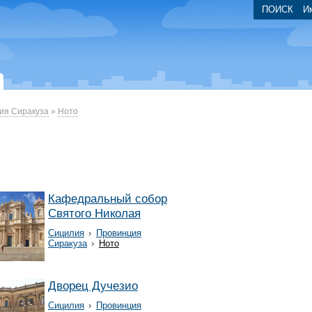
ПОИСК
И
ия Сиракуза
»
Ното
Кафедральный собор
Святого Николая
Сицилия
›
Провинция
Сиракуза
›
Ното
Дворец Дучезио
Сицилия
›
Провинция