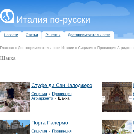
Италия по-русски
Новости
Статьи
Рецепты
Достопримечательности
Главная
»
Достопримечательности Италии
»
Сицилия
»
Провинция Агриджен
Шакка
Стуфе ди Сан Калоджеро
Сицилия
›
Провинция
Агридженто
›
Шакка
Порта Палермо
Сицилия
›
Провинция