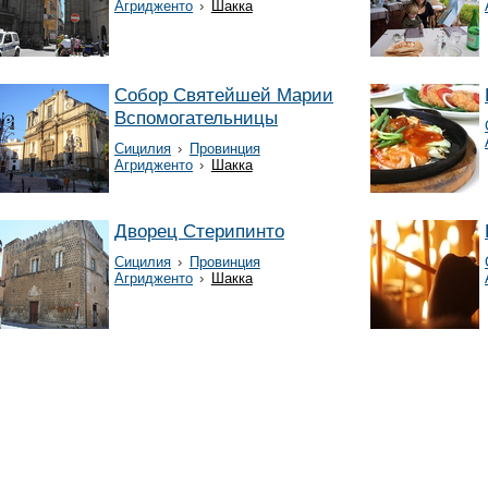
Агридженто
›
Шакка
Собор Святейшей Марии
Вспомогательницы
Сицилия
›
Провинция
Агридженто
›
Шакка
Дворец Стерипинто
Сицилия
›
Провинция
Агридженто
›
Шакка