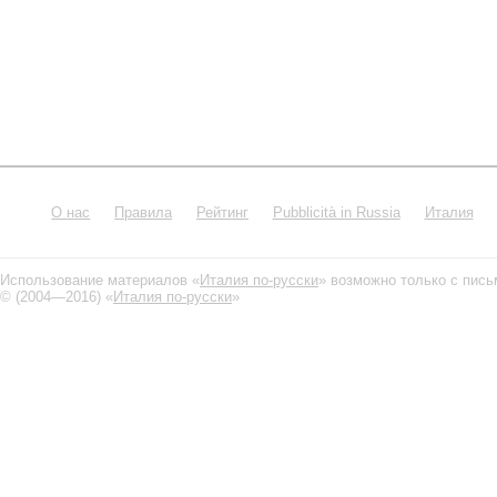
О нас
Правила
Рейтинг
Pubblicità in Russia
Италия
Использование материалов «
Италия по-русски
» возможно только с пис
© (2004—2016) «
Италия по-русски
»