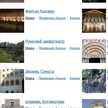
Фонтан Каламо
Марке
›
Провинция Анкона
›
Анкона
Римский амфитеатр
Марке
›
Провинция Анкона
›
Анкона
Дворец Сената
Марке
›
Провинция Анкона
›
Анкона
Церковь Богоматери