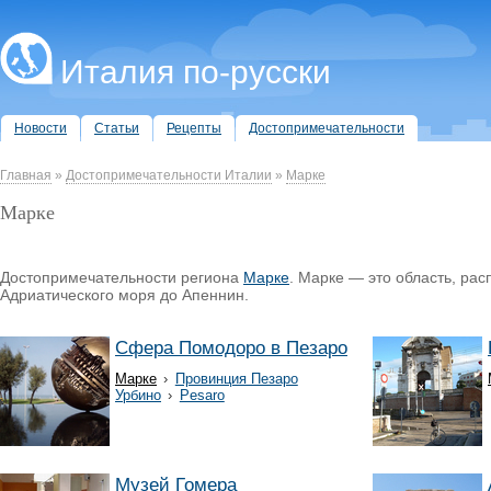
Италия по-русски
Новости
Статьи
Рецепты
Достопримечательности
Главная
»
Достопримечательности Италии
»
Марке
Марке
Достопримечательности региона
Марке
. Марке — это область, ра
Адриатического моря до Апеннин.
Сфера Помодоро в Пезаро
Марке
›
Провинция Пезаро
Урбино
›
Pesaro
Музей Гомера