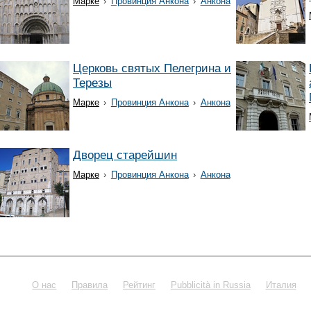
Марке
›
Провинция Анкона
›
Анкона
Церковь святых Пелегрина и
Терезы
Марке
›
Провинция Анкона
›
Анкона
Дворец старейшин
Марке
›
Провинция Анкона
›
Анкона
О нас
Правила
Рейтинг
Pubblicità in Russia
Италия