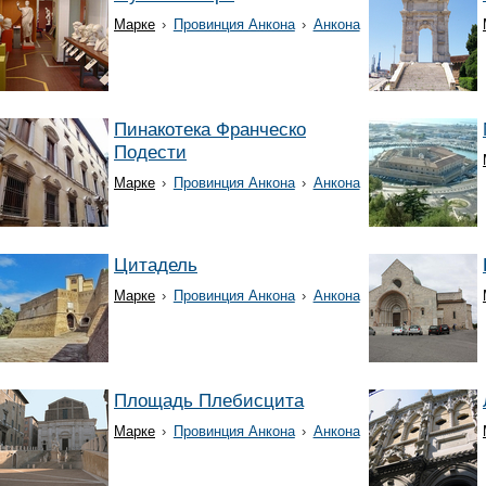
Марке
›
Провинция Анкона
›
Анкона
Пинакотека Франческо
Подести
Марке
›
Провинция Анкона
›
Анкона
Цитадель
Марке
›
Провинция Анкона
›
Анкона
Площадь Плебисцита
Марке
›
Провинция Анкона
›
Анкона