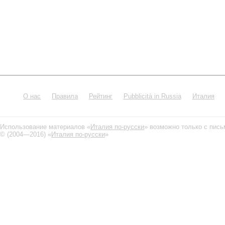
О нас
Правила
Рейтинг
Pubblicità in Russia
Италия
Использование материалов «
Италия по-русски
» возможно только с пис
© (2004—2016) «
Италия по-русски
»