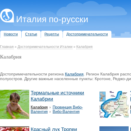
Италия по-русски
Новости
Статьи
Рецепты
Достопримечательности
Главная
»
Достопримечательности Италии
»
Калабрия
Калабрия
Достопримечательности региона
Калабрия
. Регион Калабрия расп
полуостров. Другие важные населенные пункты: Кротоне, Реджо-ди
Термальные источники
Калабрии
Калабрия
›
Провинция Вибо-
Валентия
›
Вибо-Валентия
Красный лук Тропеи