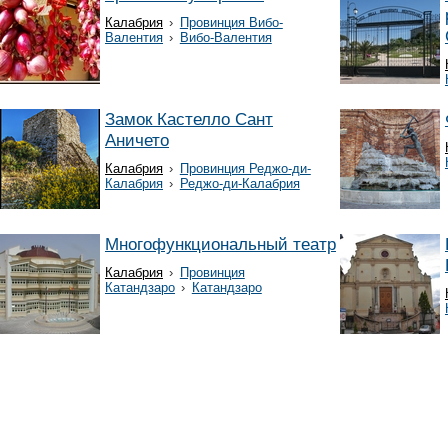
Калабрия
›
Провинция Вибо-
Валентия
›
Вибо-Валентия
Замок Кастелло Сант
Аничето
Калабрия
›
Провинция Реджо-ди-
Калабрия
›
Реджо-ди-Калабрия
Многофункциональный театр
Калабрия
›
Провинция
Катандзаро
›
Катандзаро