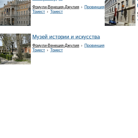
Фриули-Венеция-Джулия
›
Провинция
Триест
›
Триест
Музей истории и искусства
Фриули-Венеция-Джулия
›
Провинция
Триест
›
Триест