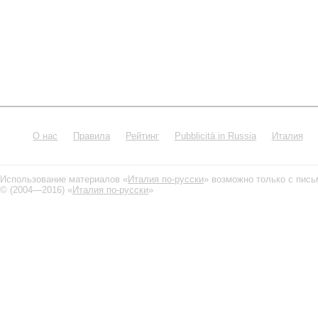
О нас
Правила
Рейтинг
Pubblicità in Russia
Италия
Использование материалов «
Италия по-русски
» возможно только с пис
© (2004—2016) «
Италия по-русски
»