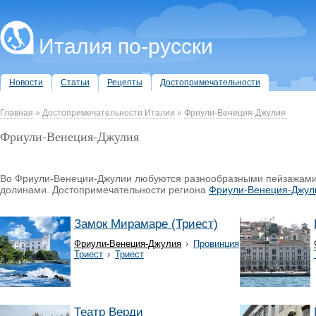
Италия по-русски
Новости
Статьи
Рецепты
Достопримечательности
Главная
»
Достопримечательности Италии
»
Фриули-Венеция-Джулия
Фриули-Венеция-Джулия
Во Фриули-Венеции-Джулии любуются разнообразными пейзажами
долинами. Достопримечательности региона
Фриули-Венеция-Джул
Замок Мирамаре (Триест)
Фриули-Венеция-Джулия
›
Провинция
Триест
›
Триест
Театр Верди