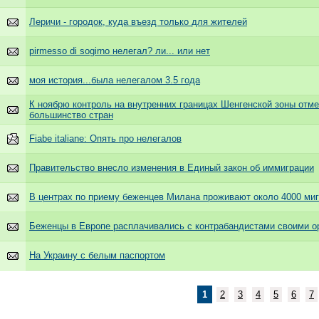
Леричи - городок, куда въезд только для жителей
pirmesso di sogirno нелегал? ли... или нет
моя история...была нелегалом 3.5 года
К ноябрю контроль на внутренних границах Шенгенской зоны отме
большинство стран
Fiabe italiane: Опять про нелегалов
Правительство внесло изменения в Единый закон об иммиграции
В центрах по приему беженцев Милана проживают около 4000 ми
Беженцы в Европе расплачивались с контрабандистами своими о
На Украину с белым паспортом
1
2
3
4
5
6
7