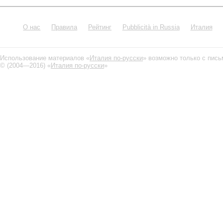
О нас
Правила
Рейтинг
Pubblicità in Russia
Италия
Использование материалов «
Италия по-русски
» возможно только с пис
© (2004—2016) «
Италия по-русски
»