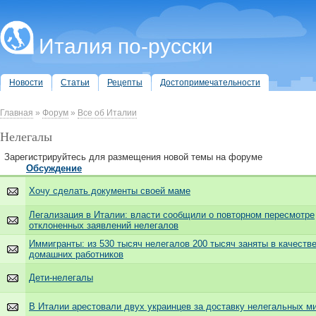
Италия по-русски
Новости
Статьи
Рецепты
Достопримечательности
Главная
»
Форум
»
Все об Италии
Нелегалы
Зарегистрируйтесь для размещения новой темы на форуме
Обсуждение
Хочу сделать документы своей маме
Легализация в Италии: власти сообщили о повторном пересмотре
отклоненных заявлений нелегалов
Иммигранты: из 530 тысяч нелегалов 200 тысяч заняты в качеств
домашних работников
Дети-нелегалы
В Италии арестовали двух украинцев за доставку нелегальных м