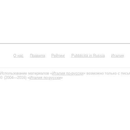
О нас
Правила
Рейтинг
Pubblicità in Russia
Италия
Использование материалов «
Италия по-русски
» возможно только с пис
© (2004—2016) «
Италия по-русски
»