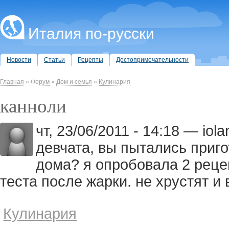
Италия по-русски
Новости
Статьи
Рецепты
Достопримечательности
Главная
»
Форум
»
Дом и семья
»
Кулинария
канноли
чт, 23/06/2011 - 14:18 — iolan
девчата, вы пытались приг
дома? я опробовала 2 рецеп
теста после жарки. не хрустят и в
Кулинария