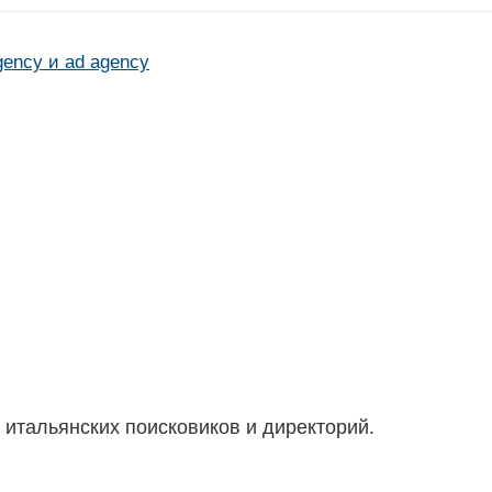
gency и ad agency
итальянских поисковиков и директорий.