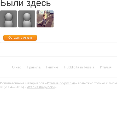
Были здесь
Оставить отзыв
О нас
Правила
Рейтинг
Pubblicità in Russia
Италия
Использование материалов «
Италия по-русски
» возможно только с пис
© (2004—2016) «
Италия по-русски
»