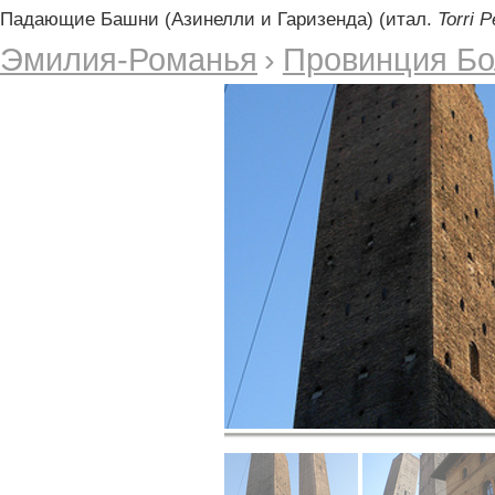
Падающие Башни (Азинелли и Гаризенда) (итал.
Torri P
Эмилия-Романья
›
Провинция Бо