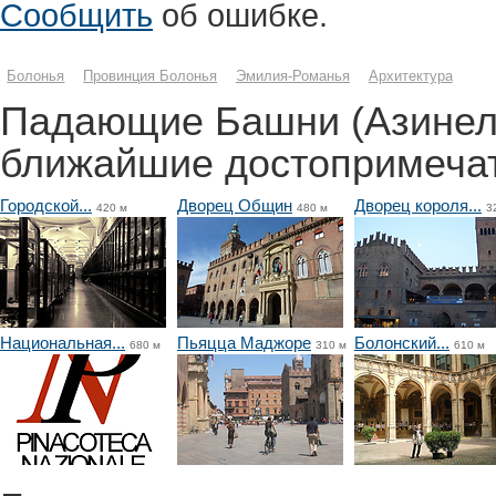
Сообщить
об ошибке.
Болонья
Провинция Болонья
Эмилия-Романья
Архитектура
Падающие Башни (Азинел
ближайшие достопримеча
Городской...
Дворец Общин
Дворец короля...
420 м
480 м
3
Национальная...
Пьяцца Маджоре
Болонский...
680 м
310 м
610 м