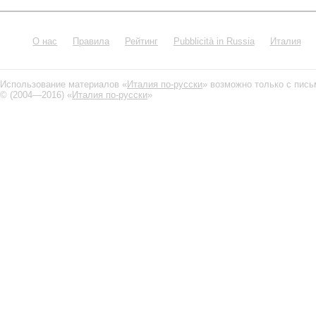
О нас
Правила
Рейтинг
Pubblicità in Russia
Италия
Использование материалов «
Италия по-русски
» возможно только с пис
© (2004—2016) «
Италия по-русски
»