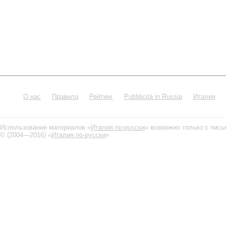
О нас
Правила
Рейтинг
Pubblicità in Russia
Италия
Использование материалов «
Италия по-русски
» возможно только с пис
© (2004—2016) «
Италия по-русски
»