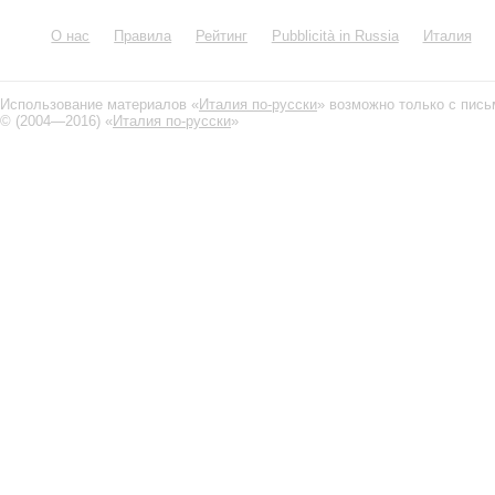
О нас
Правила
Рейтинг
Pubblicità in Russia
Италия
Использование материалов «
Италия по-русски
» возможно только с пис
© (2004—2016) «
Италия по-русски
»