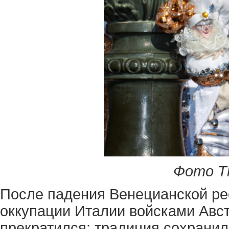
Фото Th
После падения Венецианской ре
оккупации Италии войсками Авс
прекратился: традиция сохрани