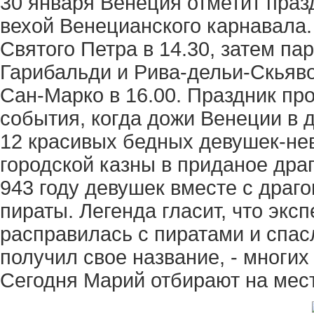
30 января Венеция отметит пра
вехой Венецианского карнавала.
Святого Петра в 14.30, затем па
Гарибальди и Рива-дельи-Скьяв
Сан-Марко в 16.00. Праздник про
события, когда дожи Венеции в
12 красивых бедных девушек-нев
городской казны в приданое дра
943 году девушек вместе с драг
пираты. Легенда гласит, что экс
расправилась с пиратами и спас
получил свое название, - многи
Сегодня Марий отбирают на мест