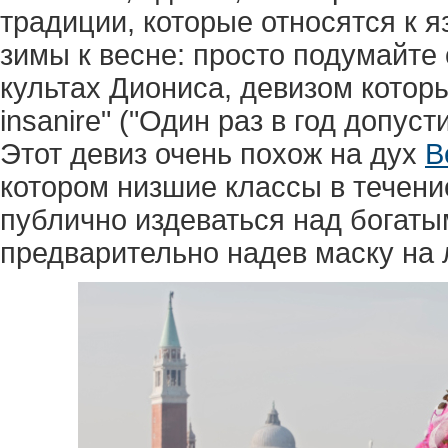
традиции, которые относятся к я
зимы к весне: просто подумайте
культах Диониса, девизом которых
insanire" ("Один раз в год допус
Этот девиз очень похож на дух
В
котором низшие классы в течени
публично издеваться над богатым
предварительно надев маску на 