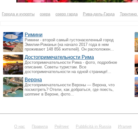
Города и курорты
озера
озеро гарда
Рива-дель-Гарда
Трентино
Римини
Римини - второй самый густонаселенный город
Эмилии-Романьи (на начало 2017 года в нем
проживают 148 856 жителей). Он расположен...
Достопримечательности Рима
Достопримечательности Рима - фото, подробное
описание. Советы туристам. Все
достопримечательности на одной странице!...
Верона
Достопримечательности Вероны — Верона, что
посмотреть? Отели, как добраться, где поесть,
шоппинг в Вероне, фото...
О нас
Правила
Рейтинг
Pubblicità in Russia
Италия