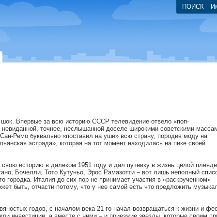
ПОИСК
И
 шок. Впервые за всю историю СССР телевидение отвело «поп-
 невиданной, точнее, неслышанной доселе широкими советскими масса
Сан-Ремо буквально «поставил на уши» всю страну, породив моду на
льянская эстрада», которая на тот момент находилась на пике своей
 свою историю в далеком 1951 году и дал путевку в жизнь целой плеяде
ано, Бочелли, Тото Кутуньо, Эрос Рамазотти – вот лишь неполный списо
о городка. Италия до сих пор не принимает участия в «раскрученном»
ет быть, отчасти потому, что у нее самой есть что предложить музыка
вяностых годов, с началом века 21-го начал возвращаться к жизни и фе
кли инвестиции, а вместе с ними – и приезжие звезды, которые своим п