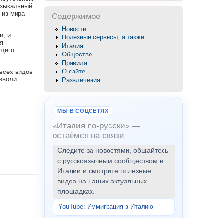
музыкальный
 из мира
Содержимое
Новости
и, и
Полезные сервисы, а также..
ня
Италия
ющего
Общество
Правила
О сайте
 всех видов
озволит
Развлечения
МЫ В СОЦСЕТЯХ
«Италия по-русски» —
остаёмся на связи
Следите за новостями, общайтесь
с русскоязычным сообществом в
Италии и смотрите полезные
видео на наших актуальных
площадках.
YouTube: Иммиграция в Италию