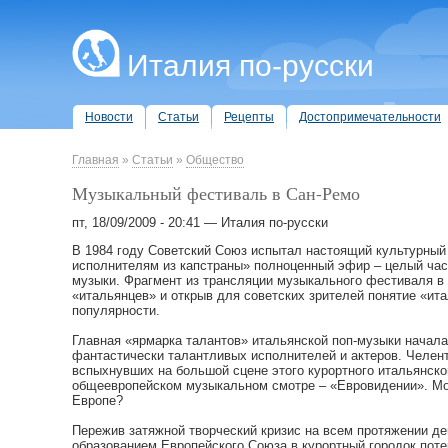
Италия по-русски
Новости
Статьи
Рецепты
Достопримечательности
Главная
»
Статьи
»
Общество
Музыкальный фестиваль в Сан-Ремо
пт, 18/09/2009 - 20:41 — Италия по-русски
В 1984 году Советский Союз испытал настоящий культурный
исполнителям из капстраны» полноценный эфир – целый час
музыки. Фрагмент из трансляции музыкального фестиваля в 
«итальянцев» и открыв для советских зрителей понятие «ита
популярности.
Главная «ярмарка талантов» итальянской поп-музыки начала
фантастически талантливых исполнителей и актеров. Челент
вспыхнувших на большой сцене этого курортного итальянског
общеевропейском музыкальном смотре – «Евровидении». Мож
Европе?
Пережив затяжной творческий кризис на всем протяжении де
образованием Европейского Союза в курортный городок поте