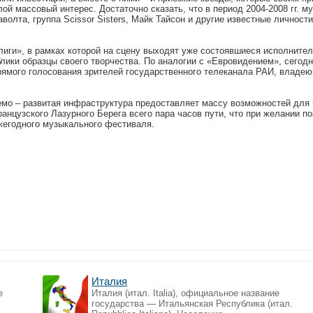
й массовый интерес. Достаточно сказать, что в период 2004-2008 гг. 
олта, группа Scissor Sisters, Майк Тайсон и другие известные личности
лиги», в рамках которой на сцену выходят уже состоявшиеся исполнител
ики образцы своего творчества. По аналогии с «Евровидением», сегод
ямого голосования зрителей государственного телеканала РАИ, владе
емо – развитая инфраструктура предоставляет массу возможностей для
анцузского Лазурного Берега всего пара часов пути, что при желании п
жегодного музыкального фестиваля.
Италия
е
Италия (итал. Italia), официальное название
государства — Итальянская Республика (итал.