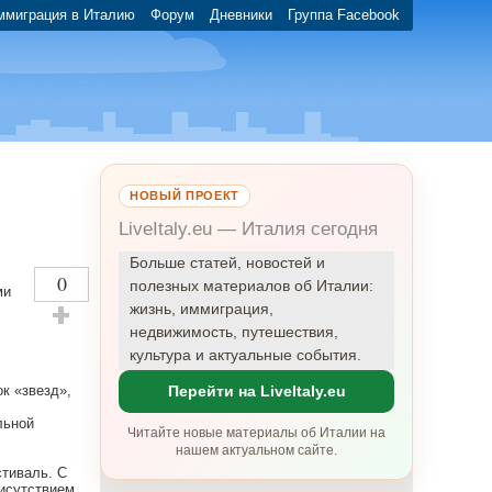
ммиграция в Италию
Форум
Дневники
Группа Facebook
НОВЫЙ ПРОЕКТ
LiveItaly.eu — Италия сегодня
Больше статей, новостей и
0
полезных материалов об Италии:
ми
жизнь, иммиграция,
недвижимость, путешествия,
Оставить плюсик!
культура и актуальные события.
к «звезд»,
Перейти на LiveItaly.eu
льной
Читайте новые материалы об Италии на
нашем актуальном сайте.
стиваль. С
рисутствием