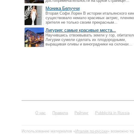
достопримечательности на одной странице!...
Моника Белуччи
Вторая Софи Лорен В истории итальянского ки
существовало немало красивых актрис, пленя
зрителя не только своим прекрасным...
Лигурия: самые красивые места...
Научившись отвоевывать земли у гор, обитател
Лигурии сумели сделать их плодородными,
выращивая оливы и виноградники на склонах...
О нас
Правила
Рейтинг
Pubblicità in Russia
Использование материалов «
Италия по-русски
» возможно то