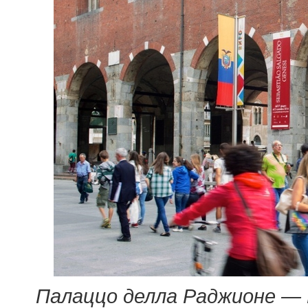
Палаццо делла Раджионе —