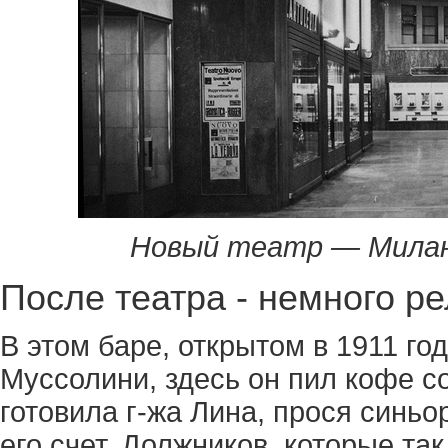
Новый театр — Мила
После театра - немного р
В этом баре, открытом в 1911 г
Муссолини, здесь он пил кофе с
готовила г-жа Лина, прося синьо
его счет. Должников, которые та