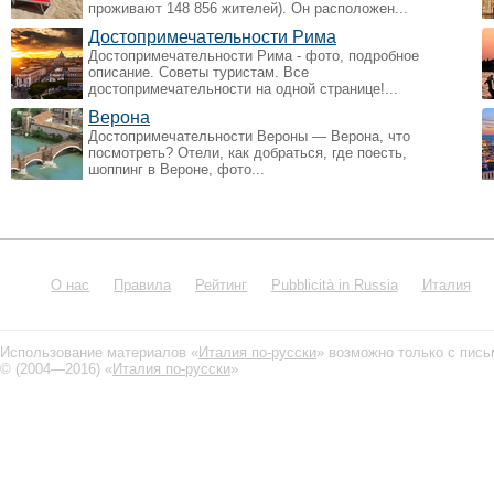
проживают 148 856 жителей). Он расположен...
Достопримечательности Рима
Достопримечательности Рима - фото, подробное
описание. Советы туристам. Все
достопримечательности на одной странице!...
Верона
Достопримечательности Вероны — Верона, что
посмотреть? Отели, как добраться, где поесть,
шоппинг в Вероне, фото...
О нас
Правила
Рейтинг
Pubblicità in Russia
Италия
Использование материалов «
Италия по-русски
» возможно только с пис
© (2004—2016) «
Италия по-русски
»