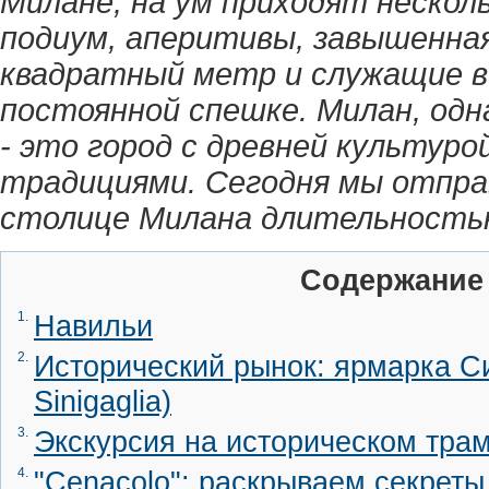
Милане, на ум приходят нескол
подиум, аперитивы, завышенна
квадратный метр и служащие в
постоянной спешке. Милан, одна
- это город с древней культуро
традициями. Сегодня мы отпра
столице Милана длительностью
Содержание
1.
Навильи
2.
Исторический рынок: ярмарка Син
Sinigaglia)
3.
Экскурсия на историческом тра
4.
"Cenacolo": раскрываем секрет