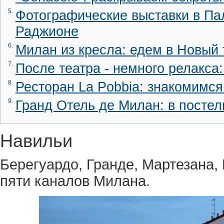
5.
Фотографические выставки в Па
Раджионе
6.
Милан из кресла: едем в Новый 
7.
После театра - немного релакса
8.
Ресторан La Pobbia: знакомимся
9.
Гранд Отель де Милан: в постел
Навильи
Берегуардо, Гранде, Мартезана, 
пяти каналов Милана.