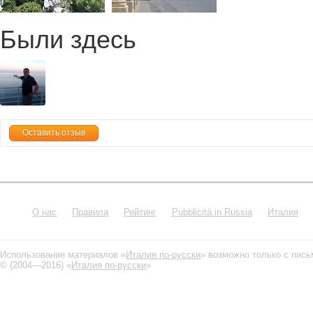
Были здесь
Оставить отзыв
О нас
Правила
Рейтинг
Pubblicità in Russia
Италия
Использование материалов «
Италия по-русски
» возможно только с пис
© (2004—2016) «
Италия по-русски
»