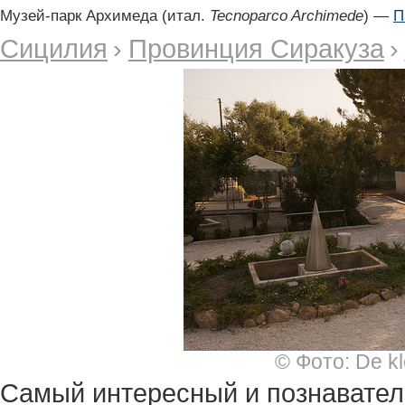
Музей-парк Архимеда (итал.
Tecnoparco Archimede
) —
П
Сицилия
›
Провинция Сиракуза
›
© Фото: De kl
Самый интересный и познавате