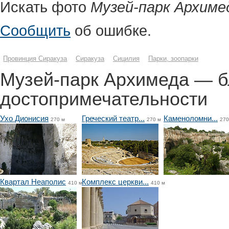
Искать фото
Музей-парк Архиме
Сообщить
об ошибке.
Провинция Сиракуза
Сиракуза
Сицилия
Парки, зоопарки
Музей-парк Архимеда — 
достопримечательности
Ухо Дионисия
Греческий театр...
Каменоломни...
270 м
270 м
270
Квартал Неаполис
Комплекс церкви...
410 м
410 м