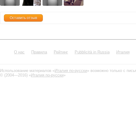
Оставить отзыв
О нас
Правила
Рейтинг
Pubblicità in Russia
Италия
Использование материалов «
Италия по-русски
» возможно только с пис
© (2004—2016) «
Италия по-русски
»