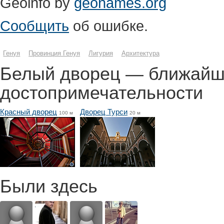
Geoinfo by
geonames.org
Сообщить
об ошибке.
Генуя
Провинция Генуя
Лигурия
Архитектура
Белый дворец — ближай
достопримечательности
Красный дворец
Дворец Турси
100 м
20 м
Были здесь