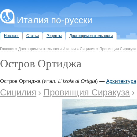
Италия по-русски
Новости
Статьи
Рецепты
Достопримечательности
Главная
»
Достопримечательности Италии
»
Сицилия
»
Провинция Сиракуза
Остров Ортиджа
Остров Ортиджа (итал.
L`Isola di Ortigia
) —
Архитектура
Сицилия
›
Провинция Сиракуза
›