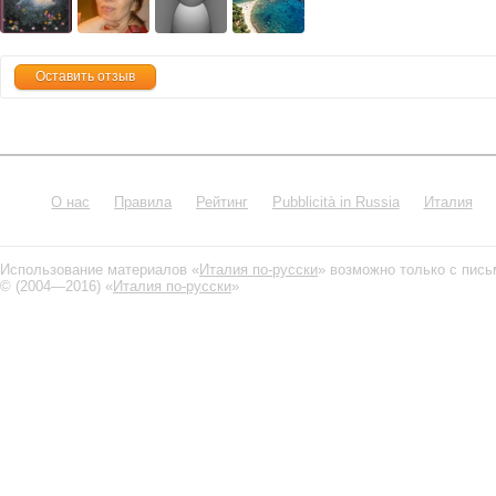
Оставить отзыв
О нас
Правила
Рейтинг
Pubblicità in Russia
Италия
Использование материалов «
Италия по-русски
» возможно только с пис
© (2004—2016) «
Италия по-русски
»