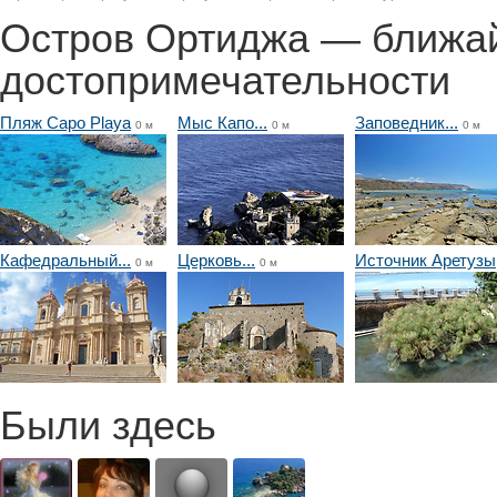
Остров Ортиджа — ближа
достопримечательности
Пляж Capo Playa
Мыс Капо...
Заповедник...
0 м
0 м
0 м
Кафедральный...
Церковь...
Источник Аретузы
0 м
0 м
Были здесь