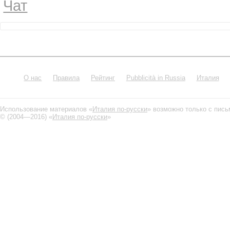
Чат
О нас
Правила
Рейтинг
Pubblicità in Russia
Италия
Использование материалов «
Италия по-русски
» возможно только с пис
© (2004—2016) «
Италия по-русски
»