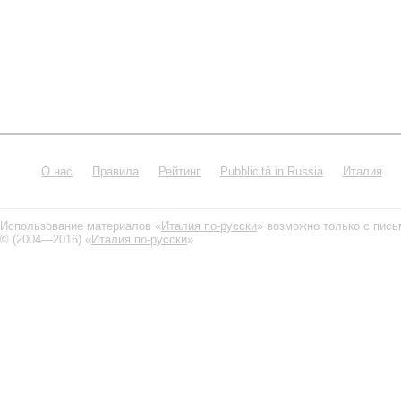
О нас
Правила
Рейтинг
Pubblicità in Russia
Италия
Использование материалов «
Италия по-русски
» возможно только с пис
© (2004—2016) «
Италия по-русски
»