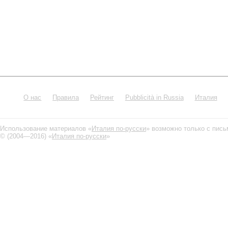
О нас
Правила
Рейтинг
Pubblicità in Russia
Италия
Использование материалов «
Италия по-русски
» возможно только с пис
© (2004—2016) «
Италия по-русски
»