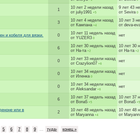
10 лет 2 недели назад
9 лет 43 н
1
от juliy1991
от Sevira
+5
0
10 лет 4 недели назад
10 лет 3 н
3
от Кампана
от deva-ev
+4
10 лет 11 недель назад
н и кобеля для вязки.
0
нет
от YUZER3
0
10 лет 30 недель назад
10 лет 30 
6
от На-та
от На-та
+2
+2
10 лет 33 недели назад
0
нет
от Crazylion07
+6
10 лет 34 недели назад
0
нет
от Иленка
0
10 лет 34 недели назад
0
нет
от Aleksandar
+6
10 лет 37 недель назад
10 лет 37 
6
от Bona5
от Bona5
+5
+
деноне или в
10 лет 48 недель назад
10 лет 48 
2
от Maryanna
от Maryann
+4
5
6
7
8
9
…
туда›
конец »