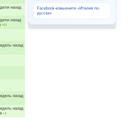
едели назад
Facebook-комьюнити «Италия по-
русски»
едели назад
a
+61
недель назад
недель назад
5
недель назад
a
+4