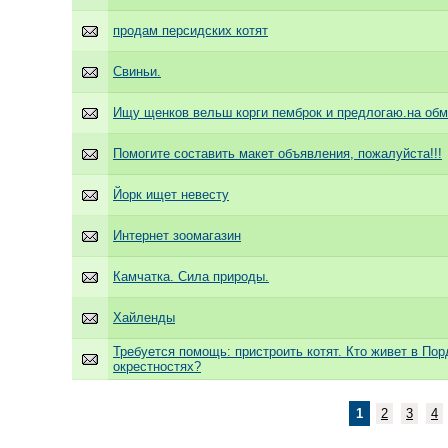
продам персидских котят
Свиньи.
Ищу щенков вельш корги пемброк и предлогаю.на обме
Помогите составить макет объявления, пожалуйста!!!
Йорк ищет невесту
Интернет зоомагазин
Камчатка. Сила природы.
Хайленды
Требуется помощь: пристроить котят. Кто живет в Пор
окрестностях?
1
2
3
4