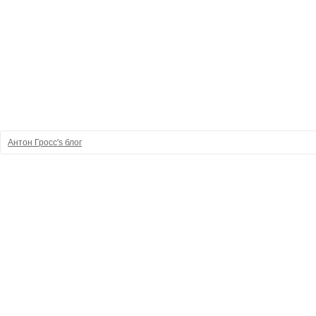
Антон Гросс's блог