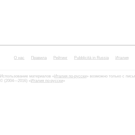
О нас
Правила
Рейтинг
Pubblicità in Russia
Италия
Использование материалов «
Италия по-русски
» возможно только с пис
© (2004—2016) «
Италия по-русски
»