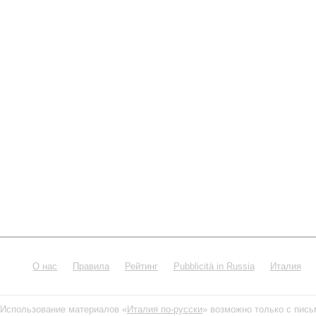
О нас
Правила
Рейтинг
Pubblicità in Russia
Италия
Использование материалов «
Италия по-русски
» возможно только с пис