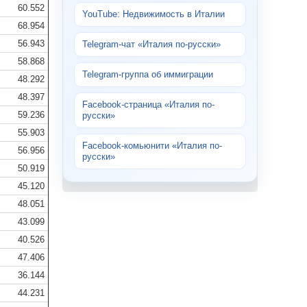
60.552
YouTube: Недвижимость в Италии
68.954
56.943
Telegram-чат «Италия по-русски»
58.868
Telegram-группа об иммиграции
48.292
48.397
Facebook-страница «Италия по-
59.236
русски»
55.903
Facebook-комьюнити «Италия по-
56.956
русски»
50.919
45.120
48.051
43.099
40.526
47.406
36.144
44.231