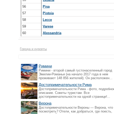
56
Pisa
57
Pistoia
58
Lecce
59
Varese
60
Alessandria
Города и курорты
Римини
Римини - второй самый густонаселенный город
Эмилии-Романьи (на начало 2017 года в нем
проживают 148 856 жителей). Он расположен...
Достопримечательности Рима
Достопримечательности Рима - фото, подробно
описание. Советы туристам. Все
достопримечательности на одной странице!...
Верона
Достопримечательности Вероны — Верона, что
посмотреть? Отели, как добраться, где поесть,