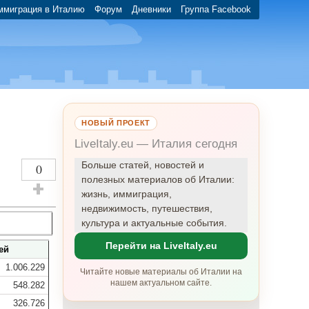
ммиграция в Италию
Форум
Дневники
Группа Facebook
НОВЫЙ ПРОЕКТ
LiveItaly.eu — Италия сегодня
Больше статей, новостей и
0
полезных материалов об Италии:
жизнь, иммиграция,
Оставить плюсик!
недвижимость, путешествия,
культура и актуальные события.
Перейти на LiveItaly.eu
ей
1.006.229
Читайте новые материалы об Италии на
нашем актуальном сайте.
548.282
326.726