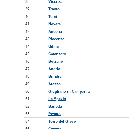
38
Vicenza
39
Trento
40
Terni
41
Novara
42
Ancona
43
Piacenza
44
Udine
45
Catanzaro
46
Bolzano
47
Andria
48
Brindisi
49
Arezzo
50
Giugliano in Campania
51
La Spezia
52
Barletta
53
Pesaro
54
Torre del Greco
55
Cesena