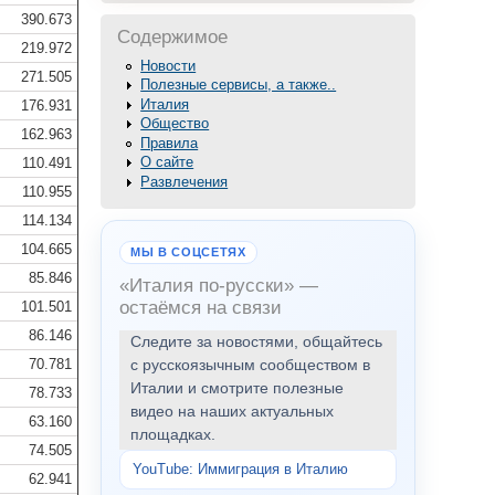
390.673
Содержимое
219.972
Новости
271.505
Полезные сервисы, а также..
Италия
176.931
Общество
162.963
Правила
О сайте
110.491
Развлечения
110.955
114.134
104.665
МЫ В СОЦСЕТЯХ
85.846
«Италия по-русски» —
остаёмся на связи
101.501
86.146
Следите за новостями, общайтесь
70.781
с русскоязычным сообществом в
Италии и смотрите полезные
78.733
видео на наших актуальных
63.160
площадках.
74.505
YouTube: Иммиграция в Италию
62.941