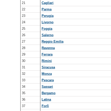
21
Cagliari
22
Parma
23
Perugia
24
Livorno
25
Foggia
26
Salerno
27
Reggio Emilia
28
Ravenna
29
Ferrara
30
Rimini
31
Siracusa
32
Monza
33
Pescara
34
Sassari
35
Bergamo
36
Latina
37
Forlì