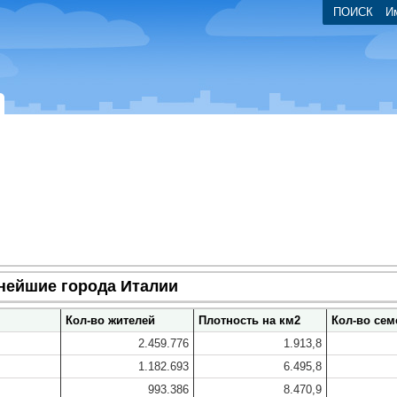
ПОИСК
И
нейшие города Италии
Кол-во жителей
Плотность на км2
Кол-во сем
2.459.776
1.913,8
1.182.693
6.495,8
993.386
8.470,9