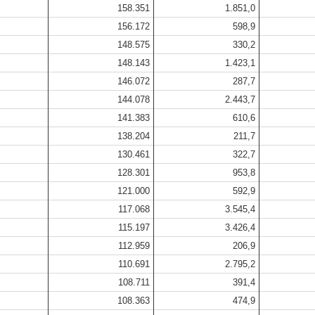
158.351
1.851,0
156.172
598,9
148.575
330,2
148.143
1.423,1
146.072
287,7
144.078
2.443,7
141.383
610,6
138.204
211,7
130.461
322,7
128.301
953,8
121.000
592,9
117.068
3.545,4
115.197
3.426,4
112.959
206,9
110.691
2.795,2
108.711
391,4
108.363
474,9