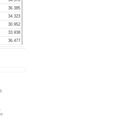
36.385
34.323
30.952
33.938
36.477
й
и
 о