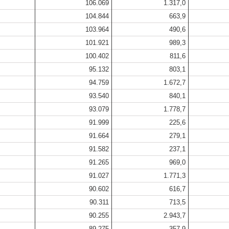
106.069
1.317,0
104.844
663,9
103.964
490,6
101.921
989,3
100.402
811,6
95.132
803,1
94.759
1.672,7
93.540
840,1
93.079
1.778,7
91.999
225,6
91.664
279,1
91.582
237,1
91.265
969,0
91.027
1.771,3
90.602
616,7
90.311
713,5
90.255
2.943,7
89.275
357,9