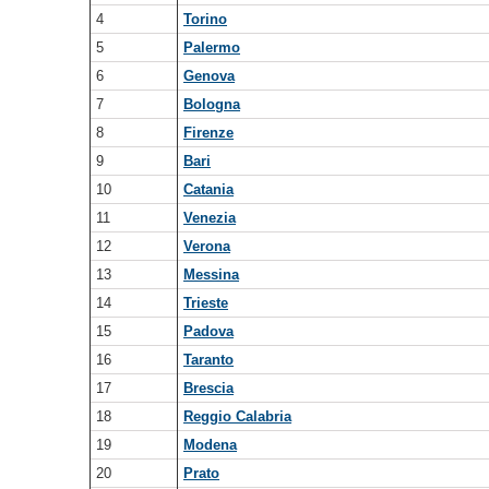
4
Torino
5
Palermo
6
Genova
7
Bologna
8
Firenze
9
Bari
10
Catania
11
Venezia
12
Verona
13
Messina
14
Trieste
15
Padova
16
Taranto
17
Brescia
18
Reggio Calabria
19
Modena
20
Prato