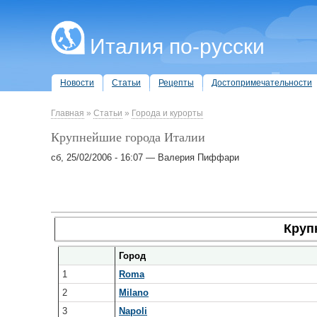
Италия по-русски
Новости
Статьи
Рецепты
Достопримечательности
Главная
»
Статьи
»
Города и курорты
Крупнейшие города Италии
сб, 25/02/2006 - 16:07 — Валерия Пиффари
Круп
Город
1
Roma
2
Milano
3
Napoli