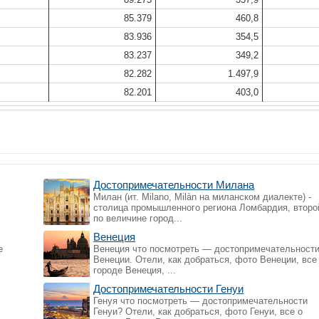
85.379
460,8
83.936
354,5
83.237
349,2
82.282
1.497,9
82.201
403,0
Достопримечательности Милана
Милан (ит. Milano, Milàn на миланском диалекте) -
столица промышленного региона Ломбардия, второ
по величине город...
Венеция
е
Венеция что посмотреть — достопримечательност
Венеции. Отели, как добраться, фото Венеции, все
городе Венеция, ...
Достопримечательности Генуи
Генуя что посмотреть — достопримечательности
Генуи? Отели, как добраться, фото Генуи, все о