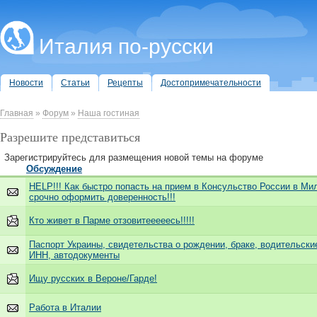
Италия по-русски
Новости
Статьи
Рецепты
Достопримечательности
Главная
»
Форум
»
Наша гостиная
Разрешите представиться
Зарегистрируйтесь для размещения новой темы на форуме
Обсуждение
HELP!!! Как быстро попасть на прием в Консульство России в Ми
срочно оформить доверенность!!!
Кто живет в Парме отзовитееееесь!!!!!
Паспорт Украины, свидетельства о рождении, браке, водительски
ИНН, автодокументы
Ищу русских в Вероне/Гарде!
Работa в Италии