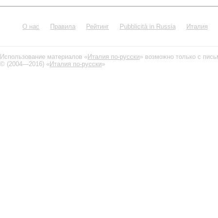
О нас
Правила
Рейтинг
Pubblicità in Russia
Италия
Использование материалов «
Италия по-русски
» возможно только с пис
© (2004—2016) «
Италия по-русски
»