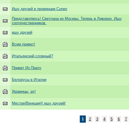
Ищу друзей в провинции Cuneo
Представляюсь! Светлана из Москвы. Теперь в Ливорно. Ищу
соотечественников.
ищу друзей
Всем привет!
Итальянский сложный?
Привет Из Прато
Белорусы в Италии
Украинцы, ау!
Местре(Венеция)! ищу друзей!
1
2
3
4
5
6
7